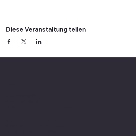
Diese Veranstaltung teilen
Valle on Tour
Showroom
Altvaterweg 1b
84478 Waldkraiburg
Geöffnet nur nach
Terminvereinbarung
!
Kontakt
Mail:
valleontour@icloud.com
Mobil:
+49 170 23 23 008