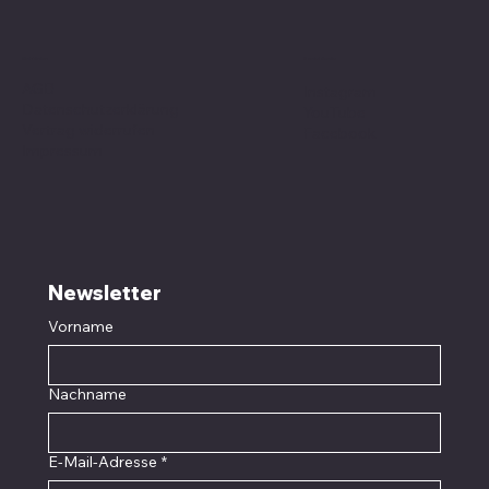
Social Media
Richtlinien
AGB
Instagram
Datenschutzerklärung
YouTube
Vertrag widerrufen
Facebook
Impressum
Newsletter
Vorname
Nachname
E-Mail-Adresse
*