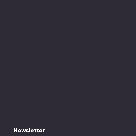
Altvaterweg 1b
84478 Waldkraiburg
Geöffnet nur nach
Terminvereinbarung
!
Kontakt
Mail:
valleontour@icloud.com
Mobil:
+49 170 23 23 008
Social Media
Richtlinien
AGB
Instagram
Datenschutzerklärung
YouTube
Vertrag widerrufen
Facebook
Impressum
Newsletter