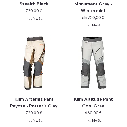
Stealth Black
Monument Gray -
Wintermint
Preis
720,00 €
Sale-Preis
ab
720,00 €
inkl. MwSt.
inkl. MwSt.
Klim Artemis Pant
Klim Altitude Pant
Peyote - Potter's Clay
Cool Gray
Preis
Preis
720,00 €
660,00 €
inkl. MwSt.
inkl. MwSt.