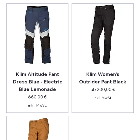
Klim Altitude Pant
Klim Women's
Dress Blue - Electric
Outrider Pant Black
Blue Lemonade
Sale-Preis
ab
200,00 €
Preis
660,00 €
inkl. MwSt.
inkl. MwSt.