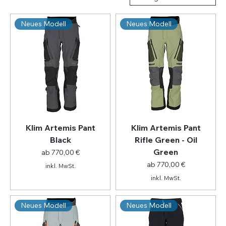
Neues Modell
Neues Modell
Klim Artemis Pant
Klim Artemis Pant
Black
Rifle Green - Oil
Green
Sale-Preis
ab
770,00 €
Sale-Preis
ab
770,00 €
inkl. MwSt.
inkl. MwSt.
Neues Modell
Neues Modell