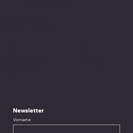
Geöffnet nur nach
Terminvereinbarung
!
Kontakt
Mail:
valleontour@icloud.com
Mobil:
+49 170 23 23 008
Social Media
Richtlinien
AGB
Instagram
Datenschutzerklärung
YouTube
Vertrag widerrufen
Facebook
Impressum
Newsletter
Vorname