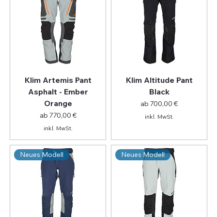
Klim Artemis Pant
Klim Altitude Pant
Asphalt - Ember
Black
Orange
Sale-Preis
ab
700,00 €
Sale-Preis
ab
770,00 €
inkl. MwSt.
inkl. MwSt.
Neues Modell
Neues Modell