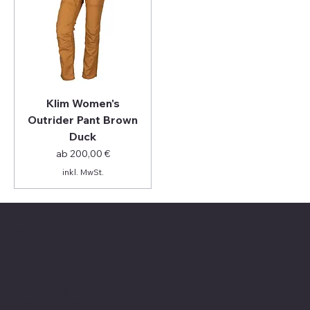
Klim Women's
Outrider Pant Brown
Duck
Sale-Preis
ab
200,00 €
inkl. MwSt.
Valle on Tour
Showroom
Altvaterweg 1b
84478 Waldkraiburg