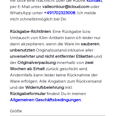
mir bitte eine Nachricht über die Rubrik
Kontakt
,
per E-Mail unter
valleontour@icloud.com
oder
WhatsApp unter
+491702323008
. Ich melde
mich schnellstmöglich bei Dir.
Rückgabe-Richtlinien
: Eine Rückgabe bzw.
Umtausch von Klim-Artikeln kann ich leider nur
dann akzeptieren, wenn die Ware im
sauberen
,
unbenutzten
Originalzustand inklusive aller
unversehrter und nicht entfernter Etiketten
und
der
Originalverpackung
innerhalb von
zwei
Wochen ab Erhalt
zurück geschickt wird.
Andernfalls kann leider keine Rücknahme der
Ware erfolgen. Alle Angaben zum Rückversand
und die
Widerrufsbelehrung
inkl.
Rückgabeformular
findest Du in meinen
Allgemeinen Geschäftsbedingungen
.
Größe