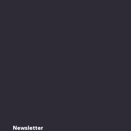
Altvaterweg 1b
84478 Waldkraiburg
Geöffnet nur nach
Terminvereinbarung
!
Kontakt
Mail:
valleontour@icloud.com
Mobil:
+49 170 23 23 008
Social Media
Richtlinien
AGB
Instagram
Datenschutzerklärung
YouTube
Vertrag widerrufen
Facebook
Impressum
Newsletter