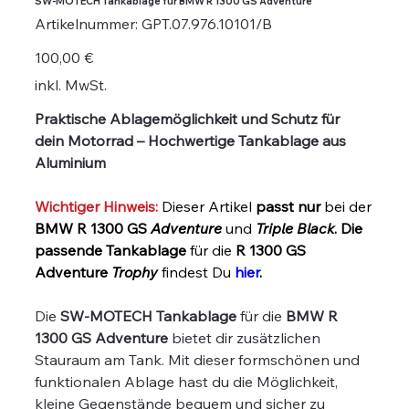
SW-MOTECH Tankablage für BMW R 1300 GS Adventure
Artikelnummer:
Artikelnummer:
GPT.07.976.10101/B
GPT.07.976.10101/B
Preis
100,00 €
inkl. MwSt.
Praktische Ablagemöglichkeit und Schutz für
dein Motorrad – Hochwertige Tankablage aus
Aluminium
Wichtiger Hinweis:
Dieser Artikel
passt nur
bei der
BMW R 1300 GS
Adventure
und
Triple Black
. Die
passende Tankablage
für die
R 1300 GS
Adventure
Trophy
findest Du
hier
.
Die
SW-MOTECH Tankablage
für die
BMW R
1300 GS Adventure
bietet dir zusätzlichen
Stauraum am Tank. Mit dieser formschönen und
funktionalen Ablage hast du die Möglichkeit,
kleine Gegenstände bequem und sicher zu