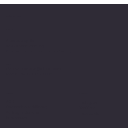
Valle on Tour
Showroom
Altvaterweg 1b
84478 Waldkraiburg
Geöffnet nur nach
Terminvereinbarung
!
Kontakt
Mail:
valleontour@icloud.com
Mobil:
+49 170 23 23 008
Social Media
Richtlinien
AGB
Instagram
Datenschutzerklärung
YouTube
Vertrag widerrufen
Facebook
Impressum