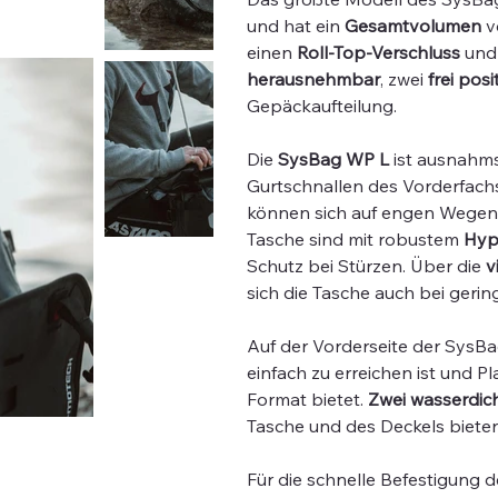
und hat ein
Gesamtvolumen
v
einen
Roll-Top-Verschluss
und
herausnehmbar
, zwei
frei pos
Gepäckaufteilung.
Die
SysBag WP L
ist ausnahms
Gurtschnallen des Vorderfachs
können sich auf engen Wegen 
Tasche sind mit robustem
Hyp
Schutz bei Stürzen. Über die
v
sich die Tasche auch bei geri
Auf der Vorderseite der SysBa
einfach zu erreichen ist und 
Format bietet.
Zwei wasserdic
Tasche und des Deckels bieten 
Für die schnelle Befestigung 