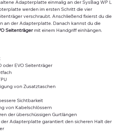
haltene Adapterplatte einmalig an der SysBag WP L
erplatte werden im ersten Schritt die vier
enträger verschraubt. Anschließend fixierst du die
n an der Adapterplatte. Danach kannst du die
O Seitenträger
mit einem Handgriff einhängen.
t
O oder EVO Seitenträger
tfach
 TPU
tigung von Zusatztaschen
 bessere Sichtbarkeit
ung von Kabelschlössern
eren der überschüssigen Gurtlängen
der Adapterplatte garantiert den sicheren Halt der
er