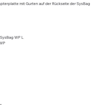
apterplatte mit Gurten auf der Rückseite der SysBag
ür SysBag WP L
 WP
m