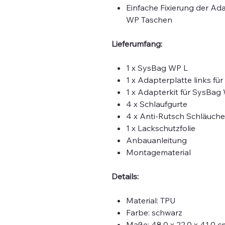
Einfache Fixierung der Ad
WP Taschen
Lieferumfang:
1 x SysBag WP L
1 x Adapterplatte links f
1 x Adapterkit für SysBag
4 x Schlaufgurte
4 x Anti-Rutsch Schläuche
1 x Lackschutzfolie
Anbauanleitung
Montagematerial
Details:
Material: TPU
Farbe: schwarz
Maße: 48,0 x 22,0 x 41,0 c