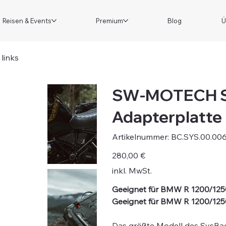
Reisen & Events
Premium
Blog
Ü
links
SW-MOTECH Sy
Adapterplatte 
Artikelnummer:
Artikelnummer:
BC.SYS.00.00
BC.SYS.00.006.12000
Preis
280,00 €
inkl. MwSt.
Geeignet für BMW R 1200/125
Geeignet für BMW R 1200/125
Das größte Modell des SysBag