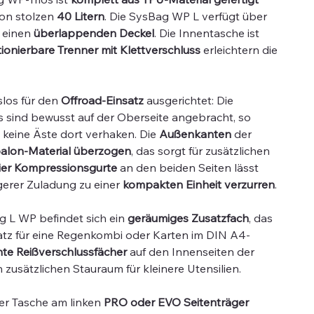
on stolzen
40 Litern
. Die SysBag WP L verfügt über
 einen
überlappenden Deckel
. Die Innentasche ist
itionierbare Trenner mit Klettverschluss
erleichtern die
los für den
Offroad-Einsatz
ausgerichtet: Die
 sind bewusst auf der Oberseite angebracht, so
keine Äste dort verhaken. Die
Außenkanten
der
alon-Material überzogen
, das sorgt für zusätzlichen
ier Kompressionsgurte
an den beiden Seiten lässt
ngerer Zuladung zu einer
kompakten Einheit verzurren
.
g L WP befindet sich ein
geräumiges Zusatzfach
, das
Platz für eine Regenkombi oder Karten im DIN A4-
hte Reißverschlussfächer
auf den Innenseiten der
zusätzlichen Stauraum für kleinere Utensilien.
der Tasche am linken
PRO oder EVO Seitenträger