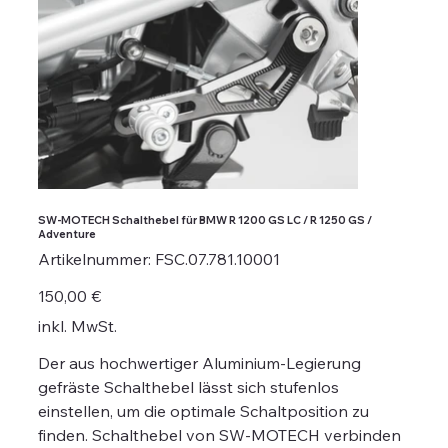
SW-MOTECH Schalthebel für BMW R 1200 GS LC / R 1250 GS /
Adventure
Artikelnummer:
Artikelnummer:
FSC.07.781.10001
FSC.07.781.10001
Preis
150,00 €
inkl. MwSt.
Der aus hochwertiger Aluminium-Legierung
gefräste Schalthebel lässt sich stufenlos
einstellen, um die optimale Schaltposition zu
finden. Schalthebel von SW-MOTECH verbinden