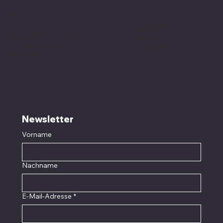
Social Media
Richtlinien
AGB
Instagram
Datenschutzerklärung
YouTube
Vertrag widerrufen
Facebook
Impressum
Newsletter
Vorname
Nachname
E-Mail-Adresse
*