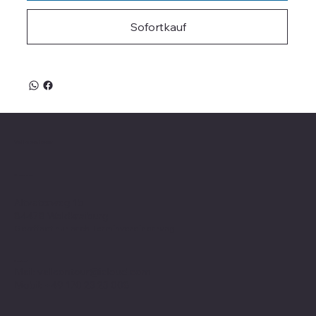
Sofortkauf
Valle on Tour
Showroom
Altvaterweg 1b
84478 Waldkraiburg
Geöffnet nur nach
Terminvereinbarung
!
Kontakt
Mail:
valleontour@icloud.com
Mobil:
+49 170 23 23 008