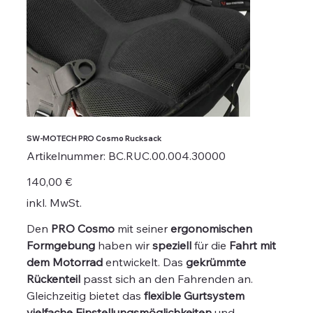
SW-MOTECH PRO Cosmo Rucksack
Artikelnummer:
Artikelnummer:
BC.RUC.00.004.30000
BC.RUC.00.004.30000
Preis
140,00 €
inkl. MwSt.
Den
PRO Cosmo
mit seiner
ergonomischen
Formgebung
haben wir
speziell
für die
Fahrt mit
dem Motorrad
entwickelt. Das
gekrümmte
Rückenteil
passt sich an den Fahrenden an.
Gleichzeitig bietet das
flexible Gurtsystem
vielfache Einstellungsmöglichkeiten
und