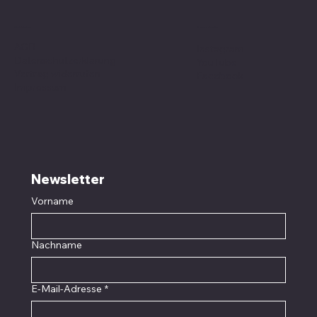
Social Media
Richtlinien
AGB
Instagram
Datenschutzerklärung
YouTube
Vertrag widerrufen
Facebook
Impressum
Newsletter
Vorname
Nachname
E-Mail-Adresse
*