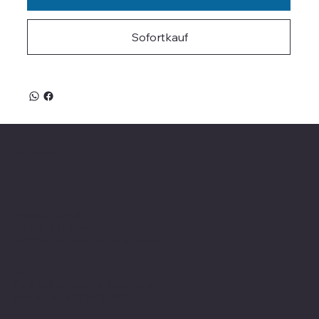
Sofortkauf
Valle on Tour
Showroom
Altvaterweg 1b
84478 Waldkraiburg
Geöffnet nur nach
Terminvereinbarung
!
Kontakt
Mail:
valleontour@icloud.com
Mobil:
+49 170 23 23 008