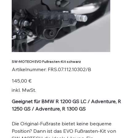
SW-MOTECH EVO Fußrasten-Kit schwarz
Artikelnummer:
Artikelnummer:
FRS.07.112.10302/B
FRS.07.112.10302/B
Preis
145,00 €
inkl. MwSt.
Geeignet für BMW R 1200 GS LC / Adventure, R
1250 GS / Adventure, R 1300 GS
Die Original-Fußraste bietet keine bequeme
Position? Dann ist das EVO Fußrasten-Kit von