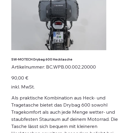
SW-MOTECH Drybag 600 Hecktasche
Artikelnummer:
Artikelnummer:
BC.WPB.00.002.20000
BC.WPB.00.002.20000
Preis
90,00 €
inkl. MwSt.
Als praktische Kombination aus Heck- und
Tragetasche bietet das Drybag 600 sowohl
Tragekomfort als auch jede Menge wetter- und
staubfesten Stauraum auf deinem Motorrad. Die
Tasche lässt sich bequem mit kleineren