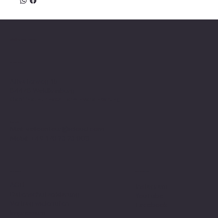
Valle on Tour
Showroom
Altvaterweg 1b
84478 Waldkraiburg
Geöffnet nur nach
Terminvereinbarung
!
Kontakt
Mail:
valleontour@icloud.com
Mobil:
+49 170 23 23 008
Social Media
Richtlinien
AGB
Instagram
Datenschutzerklärung
YouTube
Vertrag widerrufen
Facebook
Impressum