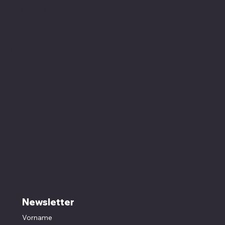
Altvaterweg 1b
84478 Waldkraiburg
Geöffnet nur nach
Terminvereinbarung
!
Kontakt
Mail:
valleontour@icloud.com
Mobil:
+49 170 23 23 008
Social Media
Richtlinien
AGB
Instagram
Datenschutzerklärung
YouTube
Vertrag widerrufen
Facebook
Impressum
Newsletter
Vorname