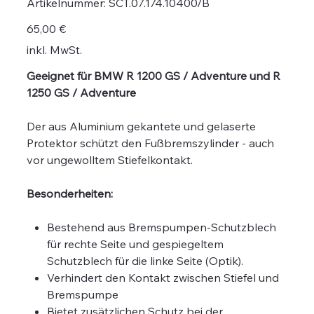
Artikelnummer:
SCT.07.174.10400/B
SCT.07.174.10400/B
Preis
65,00 €
inkl. MwSt.
Geeignet für BMW R 1200 GS / Adventure und R
1250 GS / Adventure
Der aus Aluminium gekantete und gelaserte
Protektor schützt den Fußbremszylinder - auch
vor ungewolltem Stiefelkontakt.
Besonderheiten:
Bestehend aus Bremspumpen-Schutzblech
für rechte Seite und gespiegeltem
Schutzblech für die linke Seite (Optik).
Verhindert den Kontakt zwischen Stiefel und
Bremspumpe
Bietet zusätzlichen Schutz bei der