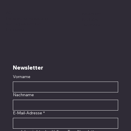
Social Media
Richtlinien
AGB
Instagram
Datenschutzerklärung
YouTube
Vertrag widerrufen
Facebook
Impressum
Newsletter
Vorname
Nachname
E-Mail-Adresse
*