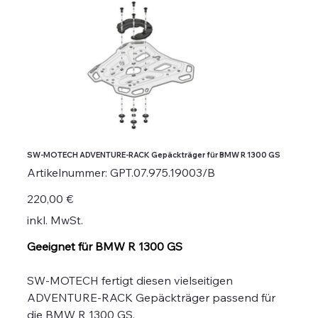
SW-MOTECH ADVENTURE-RACK Gepäckträger für BMW R 1300 GS
Artikelnummer:
Artikelnummer:
GPT.07.975.19003/B
GPT.07.975.19003/B
Preis
220,00 €
inkl. MwSt.
Geeignet für BMW R 1300 GS
SW-MOTECH fertigt diesen vielseitigen
ADVENTURE-RACK Gepäckträger passend für
die BMW R 1300 GS.