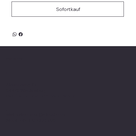
Sofortkauf
Valle on Tour
Showroom
Altvaterweg 1b
84478 Waldkraiburg
Geöffnet nur nach
Terminvereinbarung
!
Kontakt
Mail:
valleontour@icloud.com
Mobil:
+49 170 23 23 008