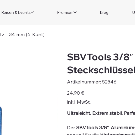
Reisen & Events
Premium
Blog
Ü
tz – 34 mm (6-Kant)
SBVTools 3/8″
Steckschlüssel
Artikelnummer:
Artikelnummer:
52546
52546
Preis
24,90 €
inkl. MwSt.
Ultraleicht. Extrem stabil. Pe
Der
SBVTools 3/8″ Aluminium-
speziell für die
Hinterachsmutt