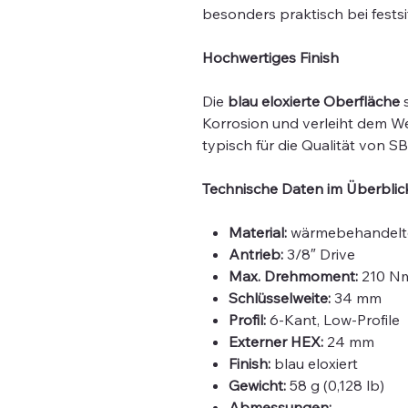
besonders praktisch bei fest
Hochwertiges Finish
Die
blau eloxierte Oberfläche
s
Korrosion und verleiht dem W
typisch für die Qualität von SB
Technische Daten im Überblic
Material:
wärmebehandelte
Antrieb:
3/8″ Drive
Max. Drehmoment:
210 N
Schlüsselweite:
34 mm
Profil:
6-Kant, Low-Profile
Externer HEX:
24 mm
Finish:
blau eloxiert
Gewicht:
58 g (0,128 lb)
Abmessungen: