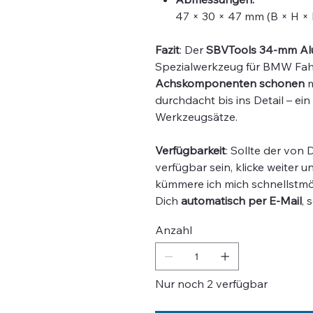
47 × 30 × 47 mm (B × H × 
Fazit
: Der
SBVTools 34-mm Alu
Spezialwerkzeug für BMW Fahr
Achskomponenten schonen
m
durchdacht bis ins Detail – e
Werkzeugsätze.
Verfügbarkeit
: Sollte der von
verfügbar sein, klicke weiter u
kümmere ich mich schnellstmög
Dich
automatisch per E-Mail
, 
Anzahl
Nur noch 2 verfügbar