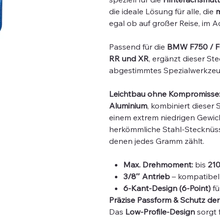
die ideale Lösung für alle, die
m
egal ob auf großer Reise, im A
Passend für die
BMW F750 / F
RR und XR
, ergänzt dieser St
abgestimmtes Spezialwerkzeug
Leichtbau ohne Kompromisse
Aluminium
, kombiniert dieser
einem extrem niedrigen Gewic
herkömmliche Stahl-Stecknüsse 
denen jedes Gramm zählt.
Max. Drehmoment:
bis
21
3/8″ Antrieb
– kompatibel
6-Kant-Design (6-Point)
fü
Präzise Passform & Schutz de
Das
Low-Profile-Design
sorgt 