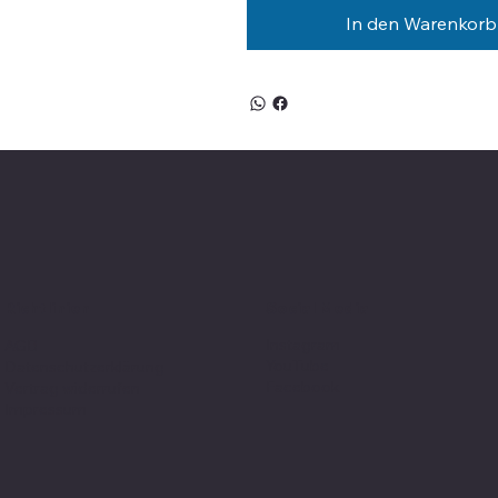
In den Warenkorb
Social Media
Richtlinien
Instagram
AGB
YouTube
Datenschutzerklärung
Facebook
Vertrag widerrufen
Impressum