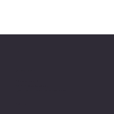
Valle on Tour
Showroom
Altvaterweg 1b
84478 Waldkraiburg
Geöffnet nur nach
Terminvereinbarung
!
Kontakt