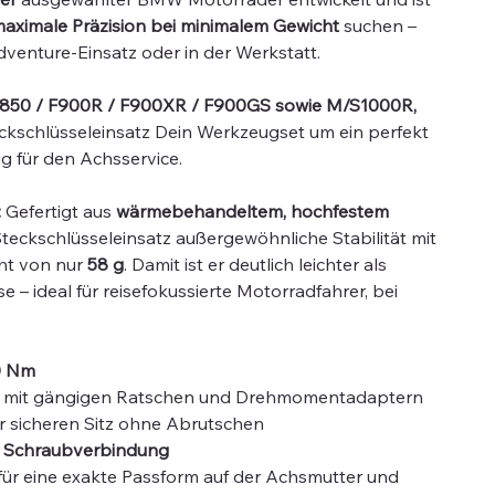
aximale Präzision bei minimalem Gewicht
suchen –
dventure-Einsatz oder in der Werkstatt.
850 / F900R / F900XR / F900GS sowie M/S1000R,
eckschlüsseleinsatz Dein Werkzeugset um ein perfekt
 für den Achsservice.
:
Gefertigt aus
wärmebehandeltem, hochfestem
 Steckschlüsseleinsatz außergewöhnliche Stabilität mit
ht von nur
58 g
. Damit ist er deutlich leichter als
– ideal für reisefokussierte Motorradfahrer, bei
0 Nm
 mit gängigen Ratschen und Drehmomentadaptern
r sicheren Sitz ohne Abrutschen
r Schraubverbindung
für eine exakte Passform auf der Achsmutter und