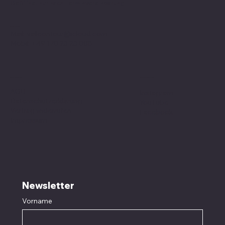
Geöffnet nur nach
Terminvereinbarung
!
Kontakt
Mail:
valleontour@icloud.com
Mobil:
+49 170 23 23 008
Social Media
Richtlinien
AGB
Instagram
Datenschutzerklärung
YouTube
Vertrag widerrufen
Facebook
Impressum
Newsletter
Vorname