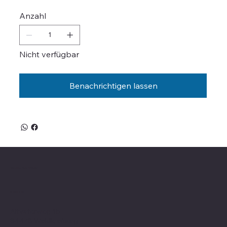
Anzahl
Nicht verfügbar
Benachrichtigen lassen
Valle on Tour
Showroom
Altvaterweg 1b
84478 Waldkraiburg