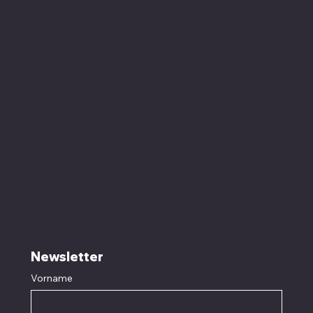
Geöffnet nur nach
Terminvereinbarung
!
Kontakt
Mail:
valleontour@icloud.com
Mobil:
+49 170 23 23 008
Social Media
Richtlinien
AGB
Instagram
Datenschutzerklärung
YouTube
Vertrag widerrufen
Facebook
Impressum
Newsletter
Vorname