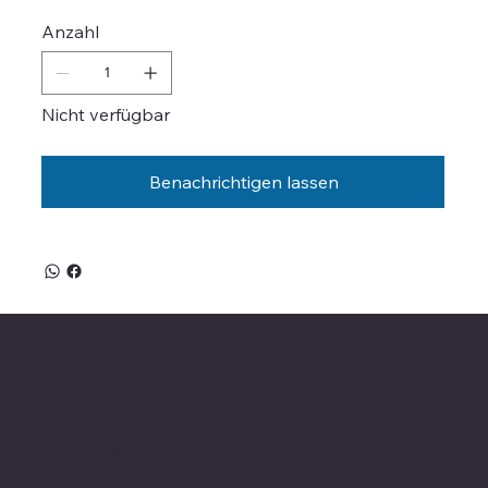
Anzahl
Nicht verfügbar
Benachrichtigen lassen
Valle on Tour
Showroom
Altvaterweg 1b
84478 Waldkraiburg