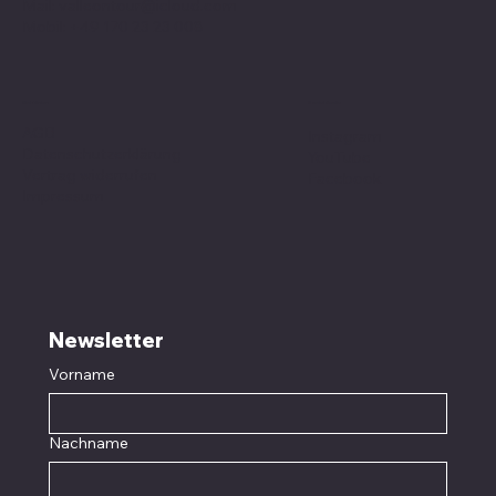
Mail:
valleontour@icloud.com
Mobil:
+49 170 23 23 008
Social Media
Richtlinien
AGB
Instagram
Datenschutzerklärung
YouTube
Vertrag widerrufen
Facebook
Impressum
Newsletter
Vorname
Nachname