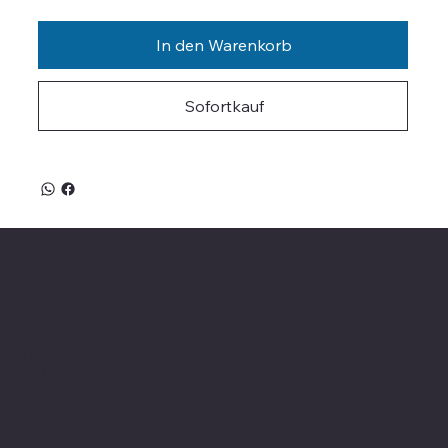
In den Warenkorb
Sofortkauf
Valle on Tour
Showroom
Altvaterweg 1b
84478 Waldkraiburg
Geöffnet nur nach
Terminvereinbarung
!
Kontakt