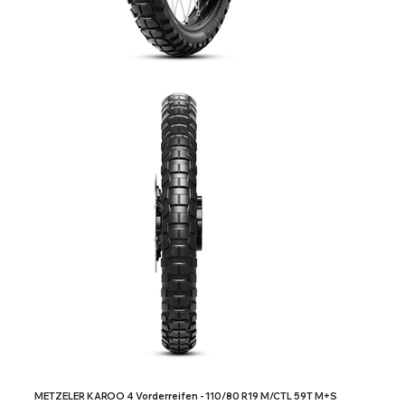
METZELER KAROO 4 Vorderreifen - 110/80 R19 M/CTL 59T M+S