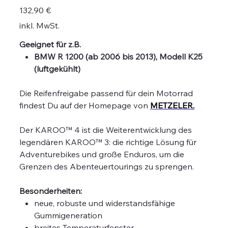
Preis
132,90 €
inkl. MwSt.
Geeignet für z.B.
BMW R 1200 (ab 2006 bis 2013), Modell K25
(luftgekühlt)
Die Reifenfreigabe passend für dein Motorrad
findest Du auf der Homepage von
METZELER.
Der KAROO™ 4 ist die Weiterentwicklung des
legendären KAROO™ 3: die richtige Lösung für
Adventurebikes und große Enduros, um die
Grenzen des Abenteuertourings zu sprengen.
Besonderheiten:
neue, robuste und widerstandsfähige
Gummigeneration
breites Temperaturfenster