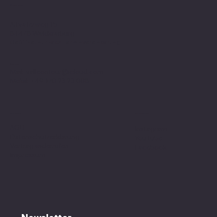
Showroom
Altvaterweg 1b
84478 Waldkraiburg
Geöffnet nur nach
Terminvereinbarung
!
Kontakt
Mail:
valleontour@icloud.com
Mobil:
+49 170 23 23 008
Social Media
Richtlinien
AGB
Instagram
Datenschutzerklärung
YouTube
Vertrag widerrufen
Facebook
Impressum