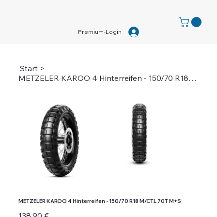
Premium-Login
Start
>
METZELER KAROO 4 Hinterreifen - 150/70 R18 M/CTL 70T M+S
METZELER KAROO 4 Hinterreifen - 150/70 R18 M/CTL 70T M+S
Preis
138,90 €