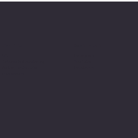
Social Media
Richtlinien
Instagram
AGB
YouTube
Datenschutzerklärung
Facebook
Vertrag widerrufen
Impressum