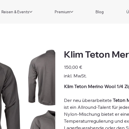
Reisen & Events
Premium
Blog
Ü
Klim Teton Mer
Preis
150,00 €
inkl. MwSt.
Klim Teton Merino Wool 1/4 Z
Der neu überarbeitete
Teton M
ist ein Allround-Talent für je
Nylon-Mischung bietet er ein
Temperaturregulierung und extre
Lagerfeuerabende oder den 