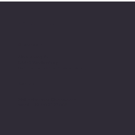
Valle on Tour
Showroom
Altvaterweg 1b
84478 Waldkraiburg
Geöffnet nur nach
Terminvereinbarung
!
Kontakt
Mail:
valleontour@icloud.com
Mobil:
+49 170 23 23 008