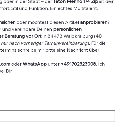
 oder in der Stadt – der
Teton Merino 1/4 Zip
ist dein
fort, Stil und Funktion. Ein echtes Multitalent.
nsicher
, oder möchtest diesen Artikel
anprobieren
?
r und vereinbare Deinen
persönlichen
ler Beratung vor Ort
in 84478 Waldkraiburg (
40
,
nur nach vorheriger Terminvereinbarung
). Für die
ermins schreibe mir bitte eine Nachricht über
d.com
oder
WhatsApp
unter
+491702323008
. Ich
i Dir.