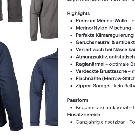
Highlights
Premium Merino-Wolle
– e
Merino/Nylon-Mischung
–
Perfekte Klimaregulierung
Geruchsneutral & antibakte
Verliert auch bei Nässe ka
Atmungsaktiv, antistatis
Raglanärmel
– optimale B
Verdeckte Brusttasche
– m
Flachnähte (Merrow-Stitch
Zipper-Garage
– kein Rei
Passform
Bequem und funktional – t
Einsatzbereich
Ganzjährig einsetzbar – To