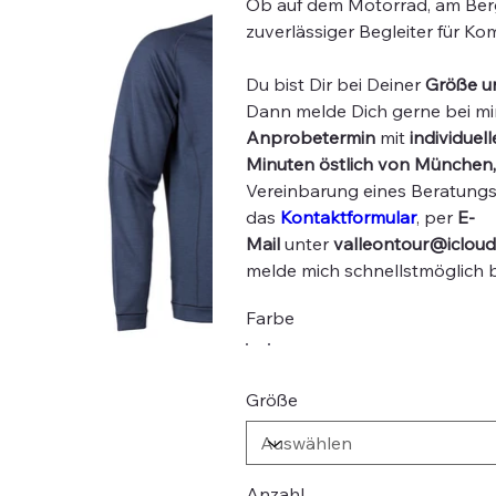
Ob auf dem Motorrad, am Berg
zuverlässiger Begleiter für Kom
Du bist Dir bei Deiner
Größe
u
Dann melde Dich gerne bei mi
Anprobetermin
mit
individuel
Minuten östlich von München
Vereinbarung eines Beratungst
das
Kontaktformular
, per
E-
Mail
unter
valleontour@iclou
melde mich schnellstmöglich be
Farbe
Größe
Anzahl