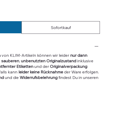
Sofortkauf
h
von KLIM-Artikeln können wir leider
nur dann
m
sauberen
,
unbenutzten
Originalzustand
inklusive
tfernter Etiketten
und der
Originalverpackung
falls kann
leider keine Rücknahme
der Ware erfolgen.
nd
und die
Widerrufsbelehrung
findest Du in unseren