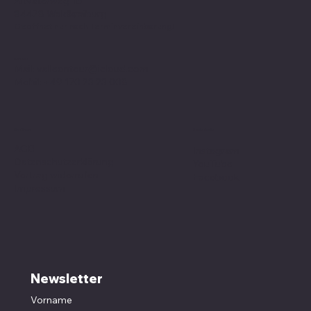
Altvaterweg 1b
84478 Waldkraiburg
Geöffnet nur nach
Terminvereinbarung
!
Kontakt
Mail:
valleontour@icloud.com
Mobil:
+49 170 23 23 008
Social Media
Richtlinien
AGB
Instagram
Datenschutzerklärung
YouTube
Vertrag widerrufen
Facebook
Impressum
Newsletter
Vorname