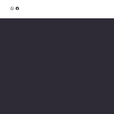
Valle on Tour
Showroom
Altvaterweg 1b
84478 Waldkraiburg
Geöffnet nur nach
Terminvereinbarung
!
Kontakt
Mail:
valleontour@icloud.com
Mobil:
+49 170 23 23 008
Social Media
Richtlinien
AGB
Instagram
Datenschutzerklärung
YouTube