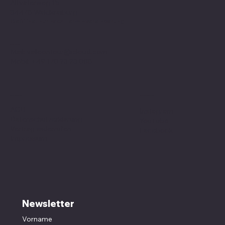
Altvaterweg 1b
84478 Waldkraiburg
Geöffnet nur nach
Terminvereinbarung
!
Kontakt
Mail:
valleontour@icloud.com
Mobil:
+49 170 23 23 008
Social Media
Richtlinien
AGB
Instagram
Datenschutzerklärung
YouTube
Vertrag widerrufen
Facebook
Impressum
Newsletter
Vorname