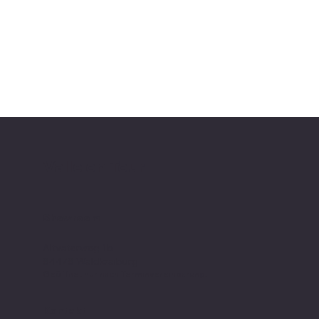
Valle on Tour
Showroom
Altvaterweg 1b
84478 Waldkraiburg
Geöffnet nur nach
Terminvereinbarung
!
Kontakt