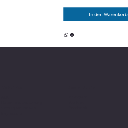
In den Warenkorb
Social Media
Richtlinien
Instagram
AGB
YouTube
Datenschutzerklärung
Facebook
Vertrag widerrufen
Impressum