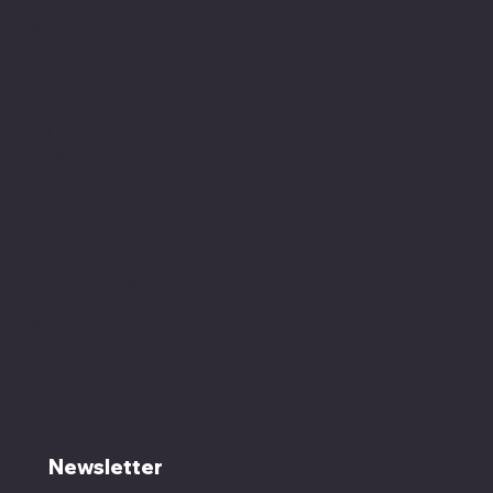
Altvaterweg 1b
84478 Waldkraiburg
Geöffnet nur nach
Terminvereinbarung
!
Kontakt
Mail:
valleontour@icloud.com
Mobil:
+49 170 23 23 008
Social Media
Richtlinien
AGB
Instagram
Datenschutzerklärung
YouTube
Vertrag widerrufen
Facebook
Impressum
Newsletter