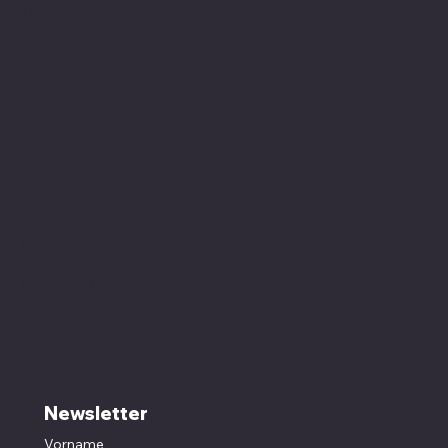
Altvaterweg 1b
84478 Waldkraiburg
Geöffnet nur nach
Terminvereinbarung
!
Kontakt
Mail:
valleontour@icloud.com
Mobil:
+49 170 23 23 008
Social Media
Richtlinien
AGB
Instagram
Datenschutzerklärung
YouTube
Vertrag widerrufen
Facebook
Impressum
Newsletter
Vorname