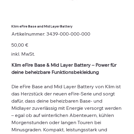
Klim eFire Base and Mid Layer Battery
Artikelnummer:
Artikelnummer:
3439-000-000-000
3439-
000-
000-
Preis
50,00 €
000
inkl. MwSt.
Klim eFire Base & Mid Layer Battery – Power für
deine beheizbare Funktionsbekleidung
Die eFire Base and Mid Layer Battery von Klim ist
das Herzstück der neuen eFire-Serie und sorgt
dafür, dass deine beheizbaren Base- und
Midlayer zuverlässig mit Energie versorgt werden
– egal ob auf winterlichen Abenteuern, kühlen
Morgenstunden oder langen Touren bei
Minusgraden. Kompakt, leistungsstark und