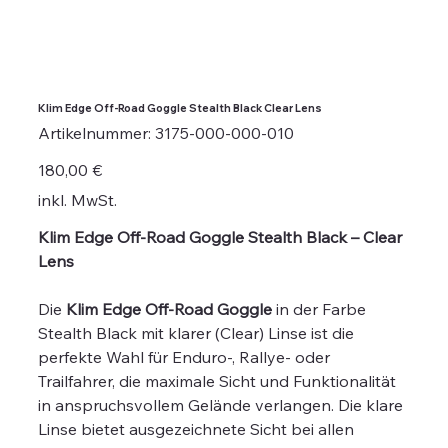
Klim Edge Off-Road Goggle Stealth Black Clear Lens
Artikelnummer:
Artikelnummer:
3175-000-000-010
3175-
000-
000-
Preis
180,00 €
010
inkl. MwSt.
Klim Edge Off‑Road Goggle Stealth Black – Clear
Lens
Die
Klim Edge Off‑Road Goggle
in der Farbe
Stealth Black mit klarer (Clear) Linse ist die
perfekte Wahl für Enduro‑, Rallye‑ oder
Trailfahrer, die maximale Sicht und Funktionalität
in anspruchsvollem Gelände verlangen. Die klare
Linse bietet ausgezeichnete Sicht bei allen