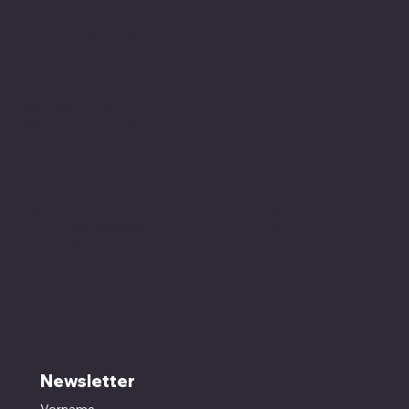
Altvaterweg 1b
84478 Waldkraiburg
Geöffnet nur nach
Terminvereinbarung
!
Kontakt
Mail:
valleontour@icloud.com
Mobil:
+49 170 23 23 008
Social Media
Richtlinien
AGB
Instagram
Datenschutzerklärung
YouTube
Vertrag widerrufen
Facebook
Impressum
Newsletter