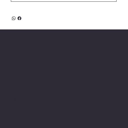
Valle on Tour
Showroom
Altvaterweg 1b
84478 Waldkraiburg
Geöffnet nur nach
Terminvereinbarung
!
Kontakt
Mail:
valleontour@icloud.com
Mobil:
+49 170 23 23 008
Social Media
Richtlinien
AGB
Instagram