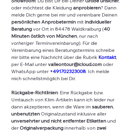
Showroom
: Du bist Dir bei Deiner
Größe unsicher
,
oder möchtest die Kleidung
anprobieren
? Dann
melde Dich gerne bei mir und vereinbare Deinen
persönlichen Anprobetermin
mit
individueller
Beratung
vor Ort in 84478 Waldkraiburg (
40
Minuten östlich von München
,
nur nach
vorheriger Terminvereinbarung
). Für die
Vereinbarung eines Beratungstermins schreibe
mir bitte eine Nachricht über die Rubrik
Kontakt
,
per E-Mail unter
valleontour@icloud.com
oder
WhatsApp unter
+491702323008
. Ich melde
mich schnellstmöglich bei Dir.
Rückgabe-Richtlinien
: Eine Rückgabe bzw.
Umtausch von Klim-Artikeln kann ich leider nur
dann akzeptieren, wenn die Ware im
sauberen
,
unbenutzten
Originalzustand inklusive aller
unversehrter und nicht entfernter Etiketten
und
der
Originalverpackung
innerhalb von
zwei