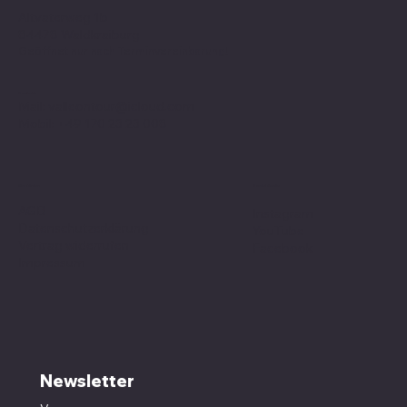
Altvaterweg 1b
84478 Waldkraiburg
Geöffnet nur nach
Terminvereinbarung
!
Kontakt
Mail:
valleontour@icloud.com
Mobil:
+49 170 23 23 008
Social Media
Richtlinien
AGB
Instagram
Datenschutzerklärung
YouTube
Vertrag widerrufen
Facebook
Impressum
Newsletter