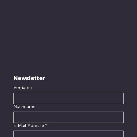
Social Media
Richtlinien
AGB
Instagram
Datenschutzerklärung
YouTube
Vertrag widerrufen
Facebook
Impressum
Newsletter
Vorname
Nachname
E-Mail-Adresse
*