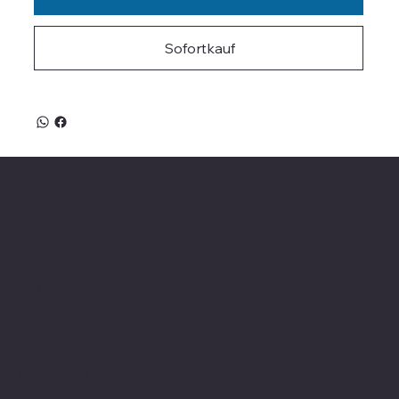
Sofortkauf
Valle on Tour
Showroom
Altvaterweg 1b
84478 Waldkraiburg
Geöffnet nur nach
Terminvereinbarung
!
Kontakt
Mail:
valleontour@icloud.com
Mobil:
+49 170 23 23 008