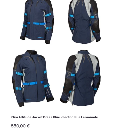
Klim Altitude Jacket Dress Blue -Electric Blue Lemonade
Preis
850,00 €