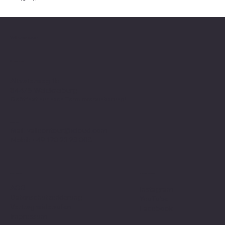
Valle on Tour
Showroom
Altvaterweg 1b
84478 Waldkraiburg
Geöffnet nur nach
Terminvereinbarung
!
Kontakt
Mail:
valleontour@icloud.com
Mobil:
+49 170 23 23 008
Social Media
Richtlinien
AGB
Instagram
Datenschutzerklärung
YouTube
Vertrag widerrufen
Facebook
Impressum