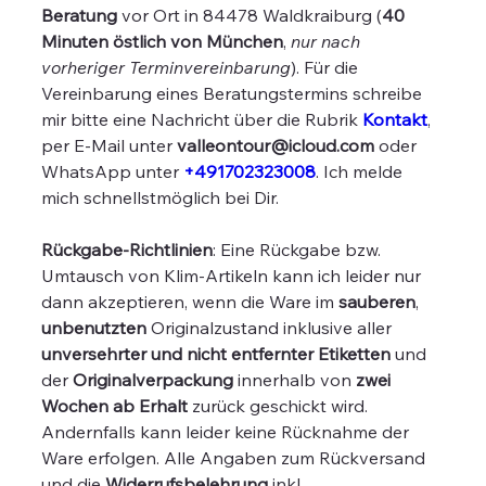
Beratung
vor Ort in 84478 Waldkraiburg (
40
Minuten östlich von München
,
nur nach
vorheriger Terminvereinbarung
). Für die
Vereinbarung eines Beratungstermins schreibe
mir bitte eine Nachricht über die Rubrik
Kontakt
,
per E-Mail unter
valleontour@icloud.com
oder
WhatsApp unter
+491702323008
. Ich melde
mich schnellstmöglich bei Dir.
Rückgabe-Richtlinien
: Eine Rückgabe bzw.
Umtausch von Klim-Artikeln kann ich leider nur
dann akzeptieren, wenn die Ware im
sauberen
,
unbenutzten
Originalzustand inklusive aller
unversehrter und nicht entfernter Etiketten
und
der
Originalverpackung
innerhalb von
zwei
Wochen ab Erhalt
zurück geschickt wird.
Andernfalls kann leider keine Rücknahme der
Ware erfolgen. Alle Angaben zum Rückversand
und die
Widerrufsbelehrung
inkl.