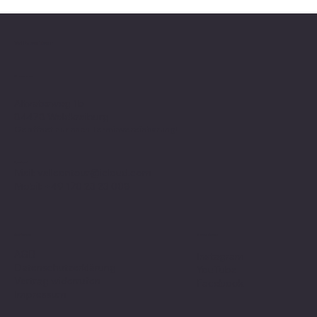
Valle on Tour
Showroom
Altvaterweg 1b
84478 Waldkraiburg
Geöffnet nur nach
Terminvereinbarung
!
Kontakt
Mail:
valleontour@icloud.com
Mobil:
+49 170 23 23 008
Social Media
Richtlinien
AGB
Instagram
Datenschutzerklärung
YouTube
Vertrag widerrufen
Facebook
Impressum