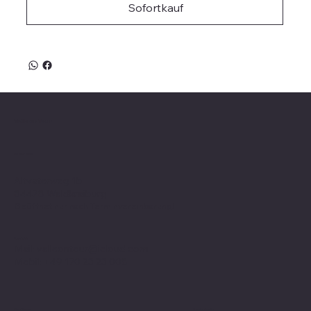
Sofortkauf
Valle on Tour
Showroom
Altvaterweg 1b
84478 Waldkraiburg
Geöffnet nur nach
Terminvereinbarung
!
Kontakt
Mail:
valleontour@icloud.com
Mobil:
+49 170 23 23 008
Social Media
Richtlinien