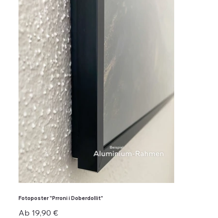
Fotoposter "Prroni i Doberdollit"
Preis
Ab
19,90 €