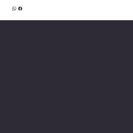
Valle on Tour
Showroom
Altvaterweg 1b
84478 Waldkraiburg
Geöffnet nur nach
Terminvereinbarung
!
Kontakt
Mail:
valleontour@icloud.com
Mobil:
+49 170 23 23 008
Social Media
Richtlinien
AGB
Instagram
Datenschutzerklärung
YouTube
Vertrag widerrufen