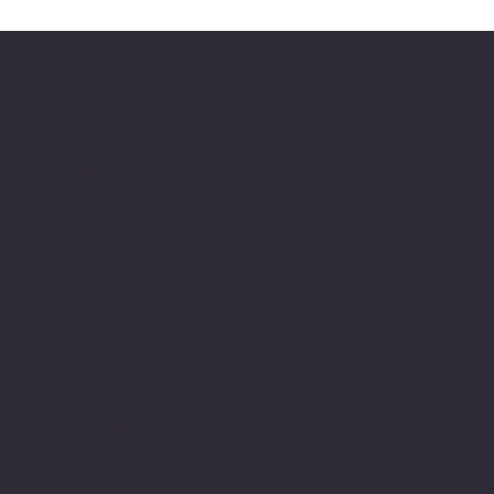
Valle on Tour
Showroom
Altvaterweg 1b
84478 Waldkraiburg
Geöffnet nur nach
Terminvereinbarung
!
Kontakt
Mail:
valleontour@icloud.com
Mobil:
+49 170 23 23 008
Social Media
Richtlinien
AGB
Instagram
Datenschutzerklärung
YouTube
Vertrag widerrufen
Facebook
Impressum