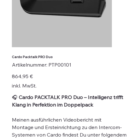
Cardo Packtalk PRO Duo
Artikelnummer:
Artikelnummer:
PTP00101
PTP00101
Preis
864,95 €
inkl. MwSt.
🎧
Cardo PACKTALK PRO Duo – Intelligenz trifft
Klang in Perfektion im Doppelpack
Meinen ausführlichen Videobericht mit
Montage und Ersteinrichtung zu den Intercom-
Systemen von Cardo findest Du unter folgendem