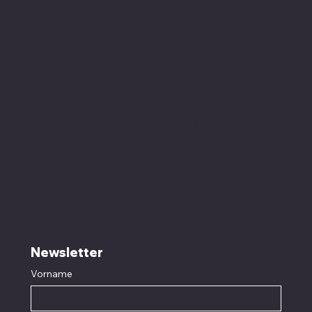
Kontakt
Mail:
valleontour@icloud.com
Mobil:
+49 170 23 23 008
Social Media
Richtlinien
AGB
Instagram
Datenschutzerklärung
YouTube
Vertrag widerrufen
Facebook
Impressum
Newsletter
Vorname