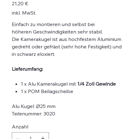
Preis
21,20 €
inkl. MwSt.
Einfach zu montieren und selbst bei
höheren Geschwindigkeiten sehr stabil.
Die Kamerakugel ist aus hochfestem Aluminium
gedreht oder gefräst (sehr hohe Festigkeit) und
in schwarz eloxiert.
Lieferumfang:
1 x Alu Kamerakugel mit
1/4 Zoll Gewinde
1 x POM Beilagscheibe
Alu Kugel: Ø25 mm
Teilenummer: 3020
Anzahl