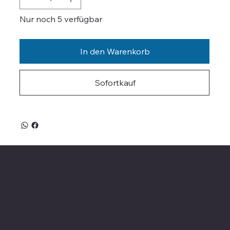
Nur noch 5 verfügbar
In den Warenkorb
Sofortkauf
Valle on Tour
Showroom
Altvaterweg 1b
84478 Waldkraiburg
Geöffnet nur nach
Terminvereinbarung
!