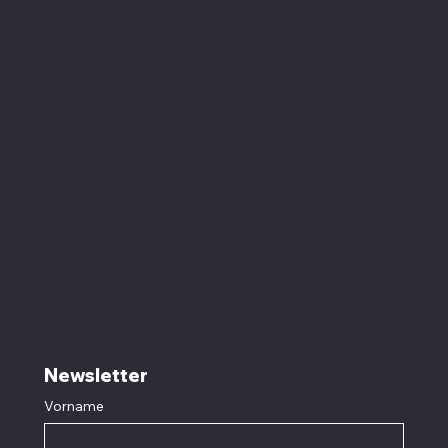
Geöffnet nur nach
Terminvereinbarung
!
Kontakt
Mail:
valleontour@icloud.com
Mobil:
+49 170 23 23 008
Social Media
Richtlinien
AGB
Instagram
Datenschutzerklärung
YouTube
Vertrag widerrufen
Facebook
Impressum
Newsletter
Vorname