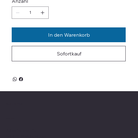
Anzahl
In den Warenkorb
Sofortkauf
Valle on Tour
Showroom
Altvaterweg 1b
84478 Waldkraiburg