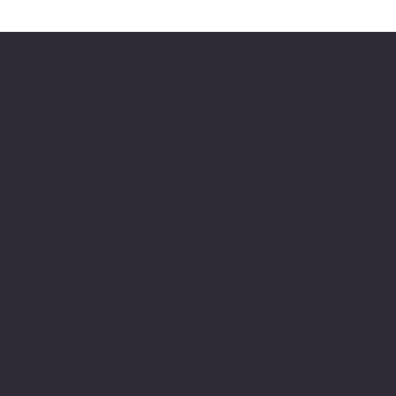
Valle on Tour
Showroom
Altvaterweg 1b
84478 Waldkraiburg
Geöffnet nur nach
Terminvereinbarung
!
Kontakt
Mail:
valleontour@icloud.com
Mobil:
+49 170 23 23 008
Social Media
Richtlinien
AGB
Instagram
Datenschutzerklärung
YouTube
Vertrag widerrufen
Facebook
Impressum